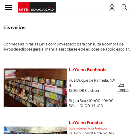
Livrarias
Conheça as livrarias LeYa
com um espaço para consulta e compra de
livros de edições gerais, manuais escolares e de edições de apoio escolar.
LeYa na Buchholz
Rua Duque de Palmela, N.º
Ver
4
mapa
1200-098 Lisboa
Seg. a Sex.: 10h00-19h00
Sáb.: 10h00-14h00
LeYa no Funchal
Livraria de Apoio ao Professor
Rua do Hospital Velho, N.º